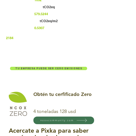
1092
tCO2eq
579.5244
tCO2eq/m2
0.5307
2184
Tu empresa puede ser cero emisiones
Obtén tu cerfificado Zero
4 toneladas 128 usd
nooxcommunity.com
Acercate a Pixka para saber