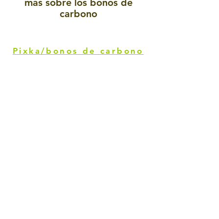
más sobre los bonos de
carbono
Pixka/bonos de carbono
Contáctanos
contacto@noox.mx
55 7850 0842