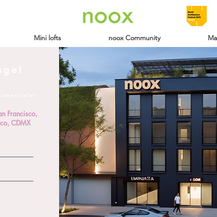
Mini lofts
noox Community
Ma
ngel
o
 Comerciales
n Francisco,
ico, CDMX