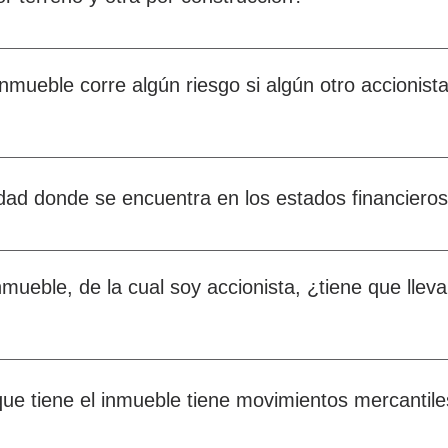
l terreno y cualquier construcción que haya en él.
nmueble corre algún riesgo si algún otro accionista
tege a los demás accionistas para evitar que sus espacios sean 
dad donde se encuentra en los estados financiero
nico activo de la empresa.
mueble, de la cual soy accionista, ¿tiene que lleva
e la Secretaría de Hacienda y Crédito
es muy sencilla pues no tiene ninguna
e tiene el inmueble tiene movimientos mercantil
tar declaraciones en ceros.