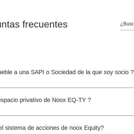
ntas frecuentes
eble a una SAPI o Sociedad de la que soy socio ?
 regisitrales hacen una aportación privada que se publica en el
la sociedad pone el inmueble como activo y puede emitir acciones
spacio privativo de Noox EQ-TY ?
s de Notario, de un Fideicomiso, de un juez o mediador.
re el accionista y el nuevo propietario.
el sistema de acciones de noox Equity?
de accionistas (Noox- Log), el vendedor tendrá que notificar el c