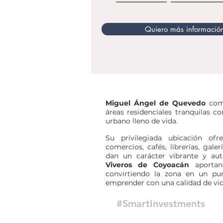
Quiero más informació
Miguel Ángel de Quevedo
comb
áreas residenciales tranquilas c
urbano lleno de vida.
Su privilegiada ubicación of
comercios, cafés, librerías, gale
dan un carácter vibrante y aut
Viveros de Coyoacán
aportan 
convirtiendo la zona en un punt
emprender con una calidad de vid
#SmartInvestments