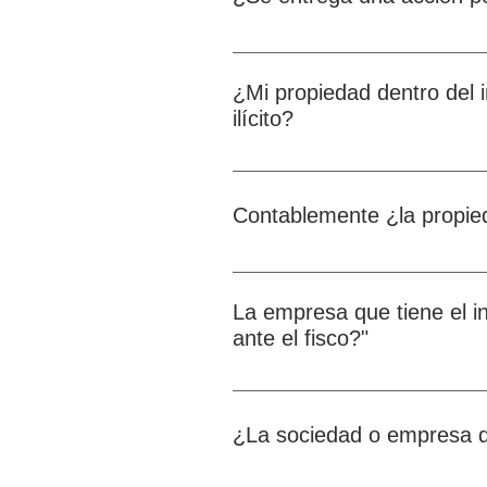
No. La acción adquirida ampara e
¿Mi propiedad dentro del i
ilícito?
No, la legislación mercantil pro
Contablemente ¿la propie
En el Balance General, como el ú
La empresa que tiene el in
ante el fisco?"
Si, de tener una contabilidad ant
Público, pero esta contabilidad 
¿La sociedad o empresa qu
operación mercantil, sólo presen