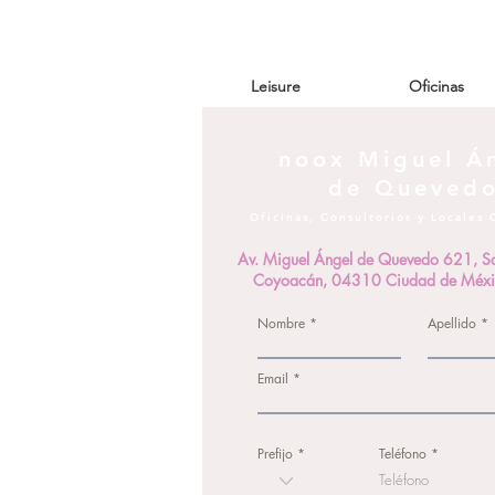
Leisure
Oficinas
noox Miguel Á
de Queved
Oficinas, Consultorios y Locales
Av. Miguel Ángel de Quevedo 621, Sa
Coyoacán, 04310 Ciudad de Méx
Nombre
Apellido
Email
Prefijo
Teléfono