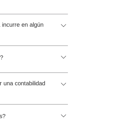
 incurre en algún
afectados
s?
r una contabilidad
es?