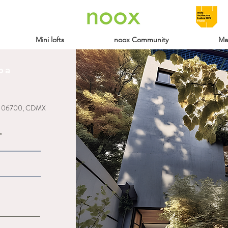
Mini lofts
noox Community
Ma
ba
c, 06700, CDMX