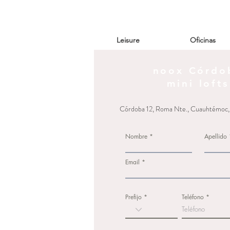
Leisure
Oficinas
noox Córdo
mini lofts
Córdoba 12, Roma Nte., Cuauhtémo
Nombre
Apellido
Email
Prefijo
Teléfono