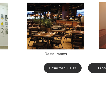
Restaurantes
Desarrollo EQ-TY
Crea
Contáctanos
contacto@noox.mx
Arturo Ibáñez 2, Coyoacán,
55 7850 0842
04000 Ciudad de México, 