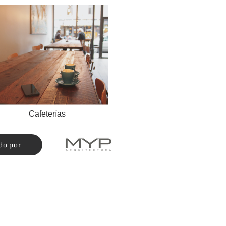
Cafeterías
do por
CDMX