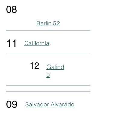
08
Berlín 52
11
California
12
Galind
o
09
Salvador Alvarádo
13
Puerto Vallarta